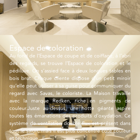
Espace de coloration
Au fond de l’Espace de coupe et de coiffage, à l’abri
des regards, se trouve l’Espace de coloration et le
pédiluve. On s’assied face à deux longues tables en
bois brut. Chaque cliente dispose d’un petit miroir
qu’elle peut utiliser à sa guise pour communiquer du
regard avec Savas, le coloriste. La Maison travaille
avec la marque Redken, riche en pigments de
couleur.Juste au-dessus, une hotte géante aspire
toutes les émanations des produits d’oxydation. Ce
système de ventilation double flux est présent dans
tout le salon, mais il est plus concentré côté couleur
et technique.