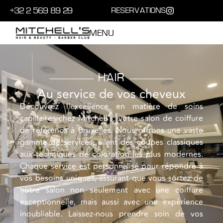
+32 2 569 89 29
RESERVATIONS
MENU
HAIR
Au service de vos cheveux
Découvrez l’excellence en matière de soins
capillaires chez Mitchell’s, votre salon de coiffure
de référence à Bruxelles. Nous offrons une vaste
gamme de services, allant des coupes classiques
aux techniques de coloration les plus modernes.
Chaque service est personnalisé pour répondre à
vos besoins uniques, assurant que vous sortez de
notre salon non seulement avec une coiffure
exceptionnelle, mais aussi avec une expérience
inoubliable. Laissez-nous prendre soin de vos