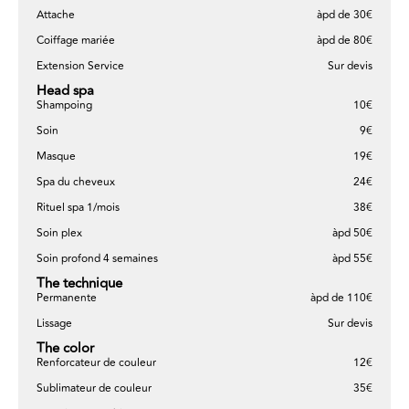
Attache
àpd de 30€
Coiffage mariée
àpd de 80€
Extension Service
Sur devis
Head spa
Shampoing
10€
Soin
9€
Masque
19€
Spa du cheveux
24€
Rituel spa 1/mois
38€
Soin plex
àpd 50€
Soin profond 4 semaines
àpd 55€
The technique
Permanente
àpd de 110€
Lissage
Sur devis
The color
Renforcateur de couleur
12€
Sublimateur de couleur
35€