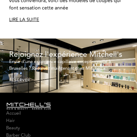
vous conviendra, voici des modèles de coupes qui
font sensation cette année
LIRE LA SUITE
Rejoignez l'expérience Mitchell's
Envie d’une expérience capillaire exceptionnelle à
Bruxelles ? Réservez maintenant chez Mitchell’s.
RÉSERVER
Accueil
Hair
Beauty
Barber Club