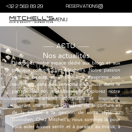
+32 2 569 89 29
RESERVATIONS
MENU
ACTU
Nos actualités
Découvrez notre espace dédié aux blogs et aux
précieux conseils chez Mitchell’s. Notre passion
pour la beauté et le bien-être s’exprime non
seulement dans nos services, mais aussi dans le
partage de nos connaissances. Explorez notre
collection d’articles informatifs et inspirants,
couvrant une gamme de sujets, de la coiffure et
de la beauté à la gestion de votre style au
quotidien. Chez Mitchell’s, nous sommes là pour
vous aider à vous sentir et à paraître au mieux, à