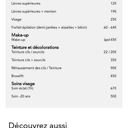
Lèvres supérieures
12€
Lèvres supérieures + menton
19€
Visage
25€
Forfait épilation (demi-jambes + aisselles + bikini)
60 - 64€
Make-up
Make-up
àpd 45€
Teinture et décolorations
Teinture cils / sourcils
22 / 20€
Teinture cils + sourcils
35€
Réhaussement des cils / Teinture
90€
Browlift
45€
Soins visage
Soin éclat (1h)
67€
Soin -20 ans
50€
Découvrez aussi