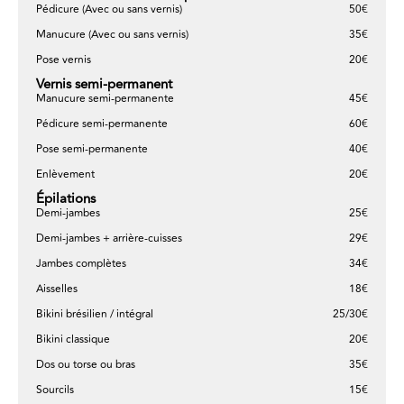
Pédicure (Avec ou sans vernis)
50€
Manucure (Avec ou sans vernis)
35€
Pose vernis
20€
Vernis semi-permanent
Manucure semi-permanente
45€
Pédicure semi-permanente
60€
Pose semi-permanente
40€
Enlèvement
20€
Épilations
Demi-jambes
25€
Demi-jambes + arrière-cuisses
29€
Jambes complètes
34€
Aisselles
18€
Bikini brésilien / intégral
25/30€
Bikini classique
20€
Dos ou torse ou bras
35€
Sourcils
15€