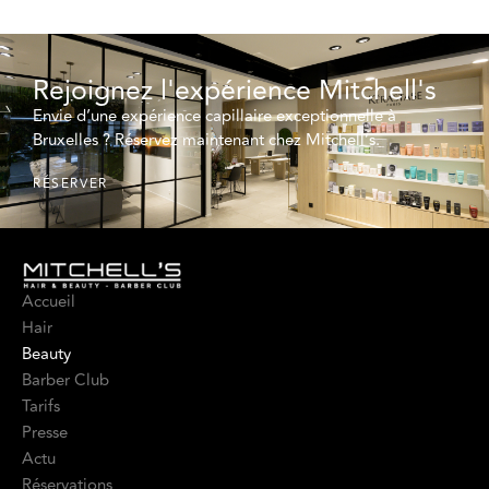
Rejoignez l'expérience Mitchell's
Envie d’une expérience capillaire exceptionnelle à
Bruxelles ? Réservez maintenant chez Mitchell’s.
RÉSERVER
Accueil
Hair
Beauty
Barber Club
Tarifs
Presse
Actu
Réservations