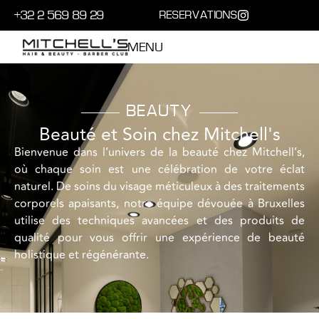
+32 2 569 89 29
RESERVATIONS
MENU
BEAUTY
Beauté et Soin chez Mitchell's
Bienvenue dans l’univers de la beauté chez Mitchell’s,
où chaque soin est une célébration de votre éclat
naturel. De soins du visage méticuleux à des traitements
corporels apaisants, notre équipe dévouée à Bruxelles
utilise des techniques avancées et des produits de
qualité pour vous offrir une expérience de beauté
holistique et régénérante.