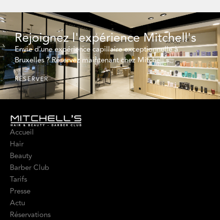
Rejoignez l'expérience Mitchell's
Envie d’une expérience capillaire exceptionnelle à
Bruxelles ? Réservez maintenant chez Mitchell’s.
RÉSERVER
Accueil
Hair
Beauty
Barber Club
Tarifs
Presse
Actu
Réservations